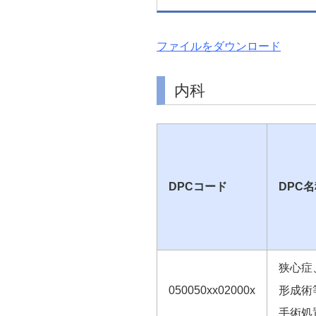
ファイルをダウンロード
内科
DPCコード
DPC
狭心症
050050xx02000x
形成術
手術処