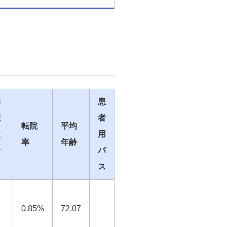
均
患
院
者
転院
平均
数
用
率
年齢
全
パ
）
ス
0.85%
72.07