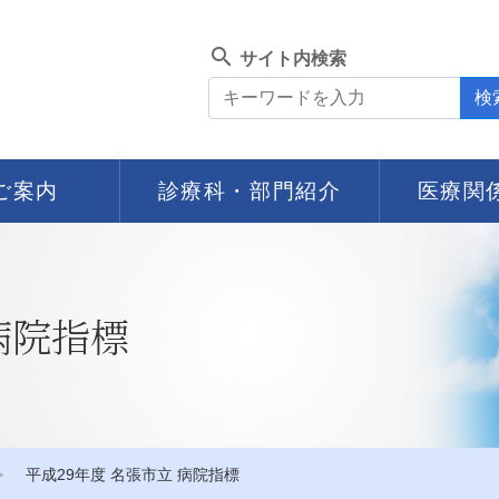
search
サイト内検索
検
ご案内
診療科・部門紹介
医療関
病院指標
平成29年度 名張市立 病院指標