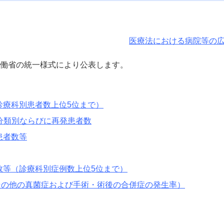
医療法における病院等の
労働省の統一様式により公表します。
診療科別患者数上位5位まで）
期分類別ならびに再発患者数
患者数等
数等（診療科別症例数上位5位まで）
その他の真菌症および手術・術後の合併症の発生率）