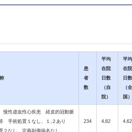
平均
平
患
在院
在
名称
者
日数
日
数
（自
（
院）
国
、慢性虚血性心疾患 経皮的冠動脈
等 手術処置１なし、１,２あり
234
4.82
4.62
置２なし 定義副傷病名なし