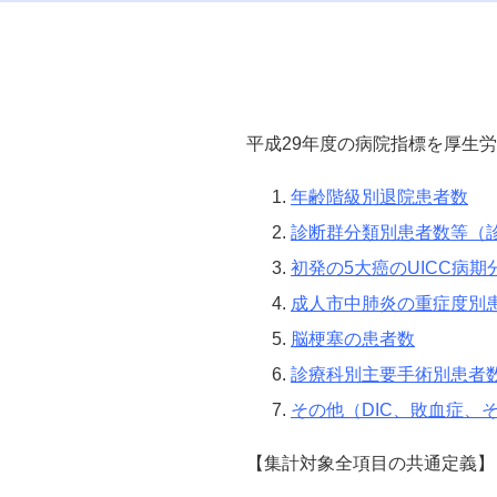
平成29年度の病院指標を厚生
年齢階級別退院患者数
診断群分類別患者数等（
初発の5大癌のUICC病
成人市中肺炎の重症度別
脳梗塞の患者数
診療科別主要手術別患者
その他（DIC、敗血症、
【集計対象全項目の共通定義】