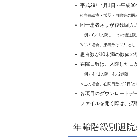
平成29年4月1日～平成
※自費診療・労災・自賠等の医
同一患者さまが複数回入
（例）6／1入院し、その後退院
※この場合、患者数は”2人”と
患者数が10未満の数値
在院日数は、入院した日
（例）4／1入院、4／2退院
※この場合、在院日数は”2日”
各項目のダウンロードデー
ファイルを開く際は、拡張
年齢階級別退院