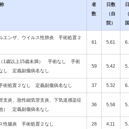
名称
者
日数
数
（自
院）
ルエンザ、ウイルス性肺炎 手術処置２
61
5.61
6
（1歳以上15歳未満） 手術なし 手術
59
5.42
5
なし 定義副傷病名なし
手術処置２なし 定義副傷病名なし
37
5.32
6
管支炎、急性細気管支炎、下気道感染症
36
5.58
5
他） 定義副傷病名なし
ス性腸炎 手術処置２なし
28
4.11
5