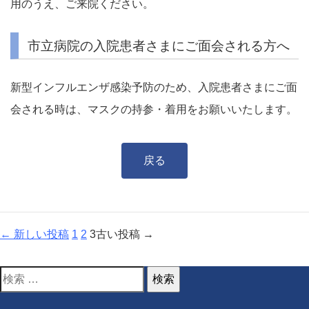
用のうえ、ご来院ください。
市立病院の入院患者さまにご面会される方へ
新型インフルエンザ感染予防のため、入院患者さまにご面
会される時は、マスクの持参・着用をお願いいたします。
戻る
投
←
新しい
投稿
1
2
3
古い
投稿
→
稿
の
検
ペ
ー
索