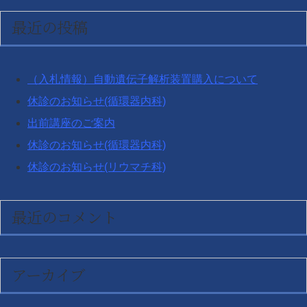
ジ
対
最近の投稿
送
象:
り
（入札情報）自動遺伝子解析装置購入について
休診のお知らせ(循環器内科)
出前講座のご案内
休診のお知らせ(循環器内科)
休診のお知らせ(リウマチ科)
最近のコメント
アーカイブ