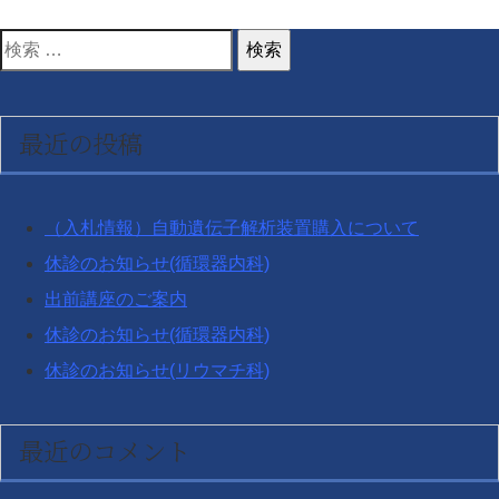
稿
の
検
ペ
ー
索
ジ
対
最近の投稿
送
象:
り
（入札情報）自動遺伝子解析装置購入について
休診のお知らせ(循環器内科)
出前講座のご案内
休診のお知らせ(循環器内科)
休診のお知らせ(リウマチ科)
最近のコメント