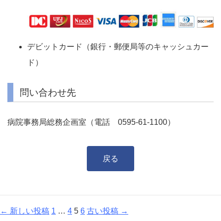
デビットカード（銀行・郵便局等のキャッシュカー
ド）
問い合わせ先
病院事務局総務企画室（電話 0595-61-1100）
戻る
投
←
新しい
投稿
1
…
4
5
6
古い
投稿
→