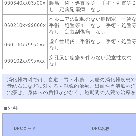
060340xx03x00x
膿瘍手術・処置等等 手術・処置等
し 定義副傷病 なし
ヘルニアの記載のない腸閉塞 手
060210xx99000x
手術・処置等１ なし 手術・処
なし 定義副傷病 なし
虚血性腸炎 手術なし 手術・処
060190xx99x0xx
なし
穿孔又は膿瘍を伴わない憩室性疾患
060102xx99xxxx
なし
消化器内科では、食道・胃・小腸・大腸の消化器疾患や
管結石になどに対する内視鏡的治療、出血性胃潰瘍や消
治療は、身体への負担が少なく、短期間の入院で治療を
外科
DPCコード
DPC名称