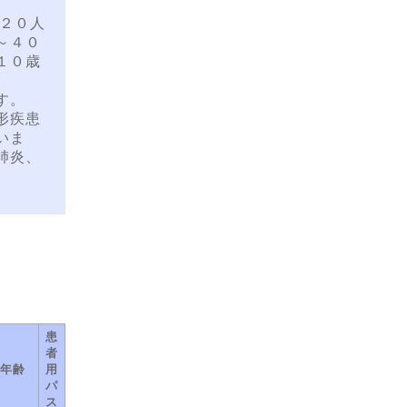
２０人
～４０
１０歳
す。
形疾患
いま
肺炎、
患
者
年齢
用
パ
ス