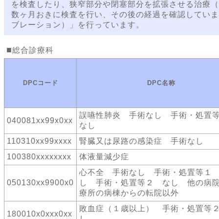
を検査したり、狭窄部分や閉塞部分を拡張させる治療（
数ヶ月おきに検査を行い、その後の経過を確認していま
ブレーション）」を行っています。
総合診療科
DPCコード
DPC名称
誤嚥性肺炎 手術なし 手術・処
040081xx99x0xx
なし
110310xx99xxxx
腎臓又は尿路の感染症 手術なし
100380xxxxxxxx
体液量減少症
心不全 手術なし 手術・処置等１
050130xx9900x0
し 手術・処置等２ なし 他の病
療所の病棟からの転院以外
敗血症（１歳以上） 手術・処置等
180010x0xxx0xx
し