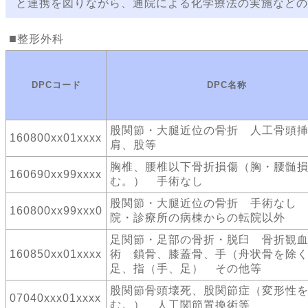
と連携を図りながら、通院による化学療法の実施などの
整形外科
DPCコード
DPC名称
股関節・大腿近位の骨折 人工骨頭
160800xx01xxxx
肩、股等
胸椎、腰椎以下骨折損傷（胸・腰髄
160690xx99xxxx
む。） 手術なし
股関節・大腿近位の骨折 手術なし
160800xx99xxx0
院・診療所の病棟からの転院以外
足関節・足部の骨折・脱臼 骨折観
160850xx01xxxx
術 鎖骨、膝蓋骨、手（舟状骨を除
足、指（手、足） その他等
股関節骨頭壊死、股関節症（変形性
07040xxx01xxxx
む。） 人工関節置換術等