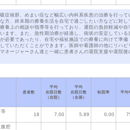
吸症候群、めまい症など幅広い内科系疾患の治療を行って
な方、終末期の療養生活を自宅で過ごしたい方などに対し
療養上の相談や指導等を行っており、通院の負担軽減や自
います。また、急性期治療が経過し、病状の安定している
が必要であったり、在宅や福祉施設での療養に向けて準備
していただくことができます。医師や看護師の他にリハビ
マネージャーさん達と一緒に患者さんの退院支援や退院後
平均
平均
患者数
在院日数
在院日数
転院率
平均
（自院）
（全国）
置等
18
7.00
5.89
0.00
7
性腹腔