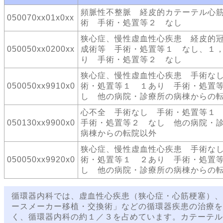
頻脈性不整脈 経皮的カテーテル心
050070xx01x0xx
術 手術・処置等２ なし
狭心症、慢性虚血性心疾患 経皮的
050050xx0200xx
成術等 手術・処置等１ なし、１
り 手術・処置等２ なし
狭心症、慢性虚血性心疾患 手術な
050050xx9910x0
術・処置等１ １あり 手術・処置
し 他の病院・診療所の病棟からの
心不全 手術なし 手術・処置等
050130xx9900x0
手術・処置等２ なし 他の病院・
病棟からの転院以外
狭心症、慢性虚血性心疾患 手術な
050050xx9920x0
術・処置等１ ２あり 手術・処置
し 他の病院・診療所の病棟からの
循環器内科では、虚血性心疾患（狭心症・心筋梗塞）、
ースメーカー移植・交換術」などの循環器疾患の治療を
く、循環器内科の約１／３を占めています。カテーテル