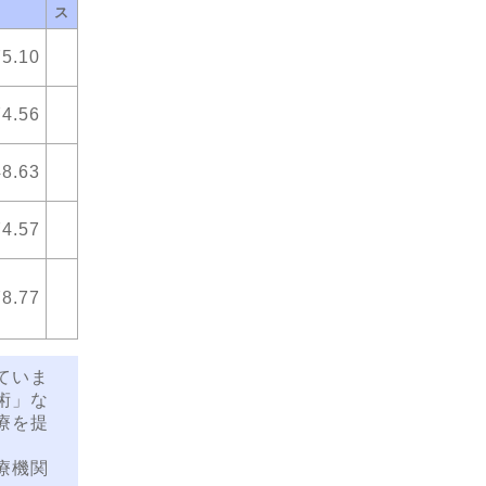
ス
75.10
74.56
48.63
74.57
78.77
ていま
術」な
療を提
療機関