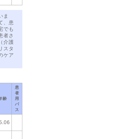
いま
て、患
宅でも
患者さ
（介護
リスタ
のケア
患
者
年齢
用
パ
ス
5.06