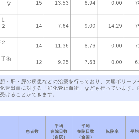
２ な
15
13.53
8.94
0.00
7
術なし
置等２
14
7.64
9.00
14.29
7
置等２
14
11.36
8.76
0.00
7
 手術
12
9.25
7.63
0.00
6
胆・肝・膵の疾患などの治療を行っており、大腸ポリープ
化管出血に対する「消化管止血術」なども行っています。
受けることができます。
平均
平均
患者数
在院日数
在院日数
転院率
平均
（自院）
（全国）