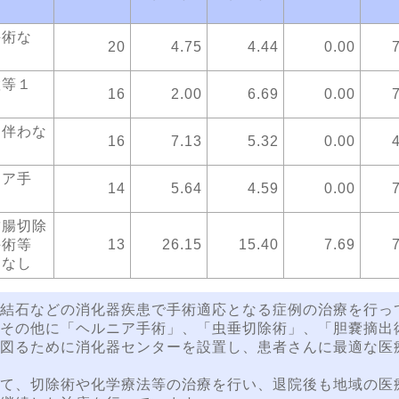
手術な
20
4.75
4.44
0.00
置等１
16
2.00
6.69
0.00
を伴わな
16
7.13
5.32
0.00
ニア手
14
5.64
4.59
0.00
結腸切除
手術等
13
26.15
15.40
7.69
 なし
結石などの消化器疾患で手術適応となる症例の治療を行っ
その他に「ヘルニア手術」、「虫垂切除術」、「胆嚢摘出
図るために消化器センターを設置し、患者さんに最適な医
て、切除術や化学療法等の治療を行い、退院後も地域の医