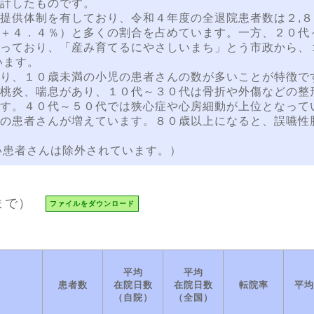
計したものです。
提供体制を有しており、令和４年度の全退院患者数は２,８
＋４．４％）と多くの割合を占めています。一方、２０代
っており、「産み育てるにやさしいまち」とう市政から、
います。
り、１０歳未満の小児の患者さんの数が多いことが特徴で
桃炎、喘息があり、１０代～３０代は骨折や外傷などの整
す。４０代～５０代では狭心症や心房細動が上位となって
の患者さんが増えています。８０歳以上になると、誤嚥性
い患者さんは除外されています。）
まで）
ファイルをダウンロード
平均
平均
患者数
在院日数
在院日数
転院率
平均
（自院）
（全国）