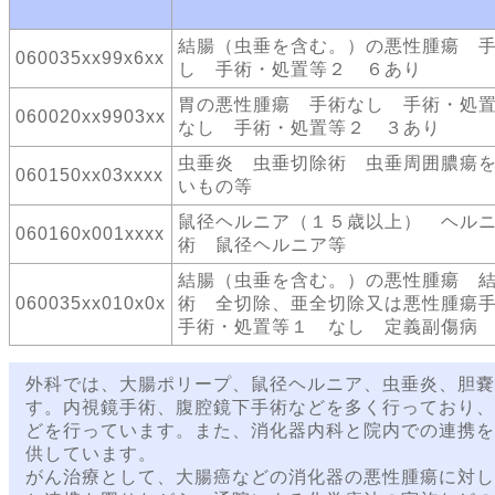
結腸（虫垂を含む。）の悪性腫瘍 
060035xx99x6xx
し 手術・処置等２ ６あり
胃の悪性腫瘍 手術なし 手術・処
060020xx9903xx
なし 手術・処置等２ ３あり
虫垂炎 虫垂切除術 虫垂周囲膿瘍
060150xx03xxxx
いもの等
鼠径ヘルニア（１５歳以上） ヘル
060160x001xxxx
術 鼠径ヘルニア等
結腸（虫垂を含む。）の悪性腫瘍 
060035xx010x0x
術 全切除、亜全切除又は悪性腫瘍
手術・処置等１ なし 定義副傷病
外科では、大腸ポリープ、鼠径ヘルニア、虫垂炎、胆嚢
す。内視鏡手術、腹腔鏡下手術などを多く行っており、
どを行っています。また、消化器内科と院内での連携を
供しています。
がん治療として、大腸癌などの消化器の悪性腫瘍に対し