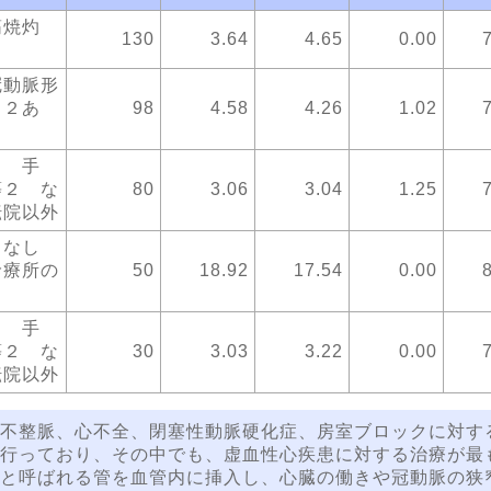
筋焼灼
130
3.64
4.65
0.00
冠動脈形
，２あ
98
4.58
4.26
1.02
し 手
等２ な
80
3.06
3.04
1.25
転院以外
１ なし
診療所の
50
18.92
17.54
0.00
し 手
等２ な
30
3.03
3.22
0.00
転院以外
不整脈、心不全、閉塞性動脈硬化症、房室ブロックに対す
行っており、その中でも、虚血性心疾患に対する治療が最
と呼ばれる管を血管内に挿入し、心臓の働きや冠動脈の狭