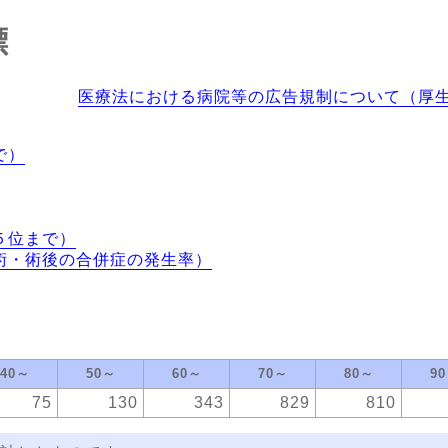
標
医療法における病院等の広告規制について（厚
で）
５位まで）
術・術後の合併症の発生率）
40～
50～
60～
70～
80～
9
75
130
343
829
810