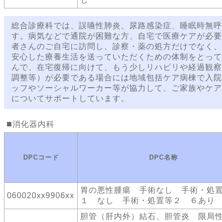
総合診療科では、誤嚥性肺炎、尿路感染症、睡眠時無呼
す。病気などで通院が困難な方、自宅で医療ケアが必要
者さんのご自宅に訪問し、診察・薬の処方だけでなく、
安心した療養生活を送っていただくための体制をとって
んで、在宅復帰に向けて、もう少しリハビリや経過観察
調整等）が必要である場合には地域包括ケア病棟で入院
ッフやソーシャルワーカー等が協力して、ご家族やケア
についてサポートしています。
消化器内科
DPCコード
DPC名称
胃の悪性腫瘍 手術なし 手術・処
060020xx9906xx
１ なし 手術・処置等２ ６あり
胆管（肝内外）結石、胆管炎 限局