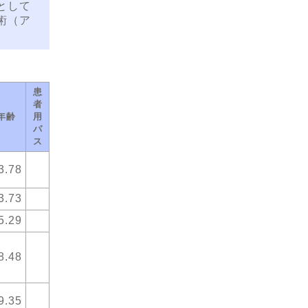
として
術（ア
患
者
年齢
用
パ
ス
3.78
3.73
5.29
8.48
9.35