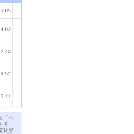
70.05
74.02
72.43
86.52
70.77
る「ペ
も多
窄状態