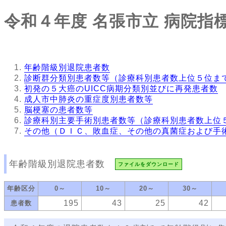
令和４年度
名張市立
病院指
年齢階級別退院患者数
診断群分類別患者数等（診療科別患者数上位５位ま
初発の５大癌のUICC病期分類別並びに再発患者数
成人市中肺炎の重症度別患者数等
脳梗塞の患者数等
診療科別主要手術別患者数等（診療科別患者数上位
その他（ＤＩＣ、敗血症、その他の真菌症および手
年齢階級別退院患者数
ファイルをダウンロード
年齢区分
0～
10～
20～
30～
195
43
25
42
患者数