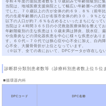
令和４年度の退院患者数を１０歳刻みで年齢階級別に集
当院は、地域医療支援病院として幅広い年齢層への医療
でした。７０歳以上の方が全体の約６９．８％（前年比
代の生産年齢層の人口が名張市全体の約３０．９％とな
以下の人口が約７.６％を占めるといったまちになって
当院は２４時間３６５日の小児救急医療体制を整えてお
年齢階級別の主な疾患は１０歳未満は肺炎、脱水症、扁
や虫垂炎などの消化器疾患を中心に様々な疾患がありま
す。６０代～７０代では狭心症や心不全に加え、白内障
心不全、大腿骨骨折が上位となっています。
（※以下、全ての表において、DPCデータが存在しな
診断群分類別患者数等（診療科別患者数上位５位
循環器内科
DPCコード
DPC名称