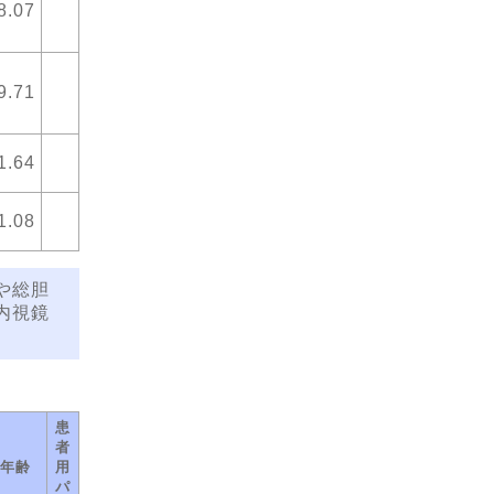
8.07
9.71
1.64
1.08
や総胆
内視鏡
患
者
年齢
用
パ