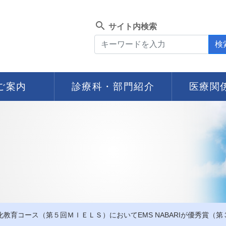
search
サイト内検索
検
ご案内
診療科・部門紹介
医療関
教育コース（第５回ＭＩＥＬＳ）においてEMS NABARIが優秀賞（