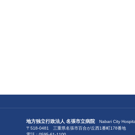
地方独立行政法人 名張市立病院
Nabari City Hospita
〒518-0481 三重県名張市百合が丘西1番町178番地
電話：0595-61-1100