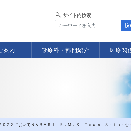
search
サイト内検索
検
ご案内
診療科・部門紹介
医療関
２０２３においてＮＡＢＡＲＩ Ｅ．Ｍ．Ｓ Ｔｅａｍ Ｓｈｉｎ～心