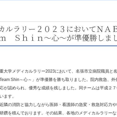
カルラリー２０２３においてＮＡ
ｍ Ｓｈｉｎ～心～が準優勝しま
大学メディカルラリー2023において、名張市立病院職員と
M.S Team Shin～心～」が準優勝を勝ち取りました。院内救
応が認められ、優秀な成績を残しました。同チームは平成２７
います。
近隣の消防と協力しながら医師・看護師の急変・救急対応力や
研鑽を積んでおります。その結果、各地のメディカルラリーな