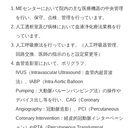
MEセンターにおいて院内の主な医療機器の中央管理
を行い、保守、点検、管理を行っています。
人工透析室及び病棟において血液浄化療法業務を行
っています。
人工呼吸療法を行っています。（人工呼吸器管理、
回路交換、医師の指示のもと設定変更等）
血管造影室において、ポリグラフ、
IVUS（Intravascular Ultrasound：血管内超音波
法）、IABP（Intra Aortic Balloon
Pumping：大動脈バルーンパンピング法）の操作や
デバイス出し等を行い、CAG（Coronary
Angiography：冠動脈造影）、PCI（Percutaneous
Coronary Intervention：経皮的冠動脈インターベーシ
ョン）やPTA（Percutaneous Transluminal