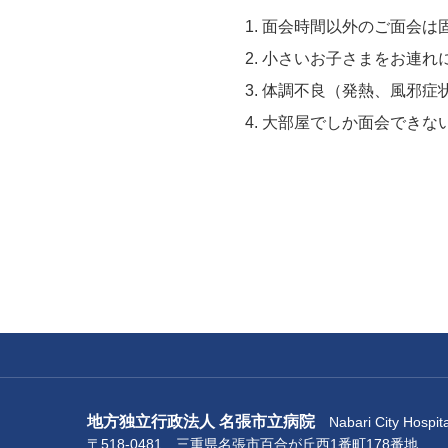
面会時間以外のご面会は
小さいお子さまをお連れ
体調不良（発熱、風邪症
大部屋でしか面会できな
地方独立行政法人 名張市立病院
Nabari City Hospita
〒518-0481 三重県名張市百合が丘西1番町178番地