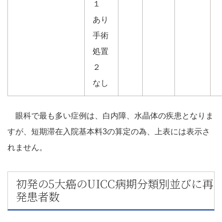
１
あり
手術
処置
２
なし
眼科で最も多い症例は、白内障、水晶体の疾患となりま
すが、短期滞在入院基本料3の算定の為、上表には表示さ
れません。
初発の5大癌のUICC病期分類別並びに再
発患者数