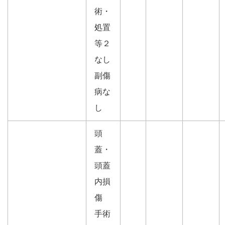
術・
処置
等２
なし
副傷
病な
し
頭
蓋・
頭蓋
内損
傷
手術