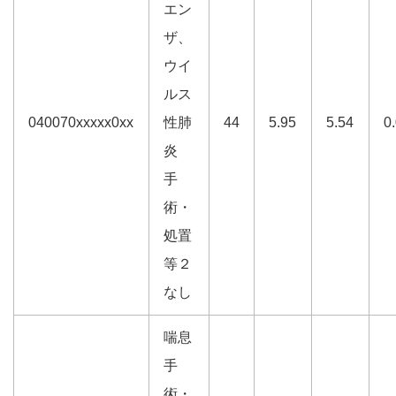
エン
ザ、
ウイ
ルス
040070xxxxx0xx
性肺
44
5.95
5.54
0
炎
手
術・
処置
等２
なし
喘息
手
術・