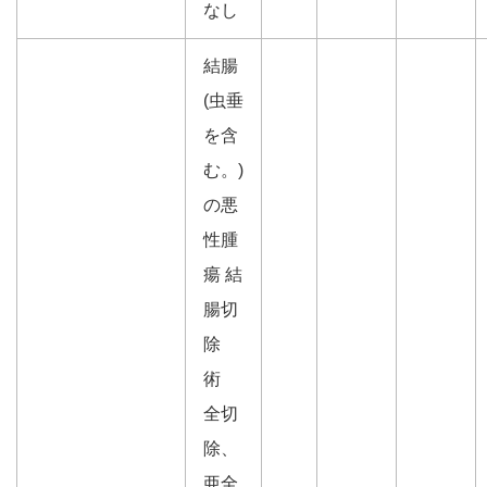
なし
結腸
(虫垂
を含
む。)
の悪
性腫
瘍 結
腸切
除
術
全切
除、
亜全