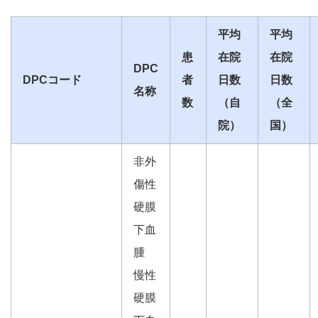
平均
平均
患
在院
在院
DPC
DPCコード
者
日数
日数
名称
数
（自
（全
院）
国）
非外
傷性
硬膜
下血
腫
慢性
硬膜