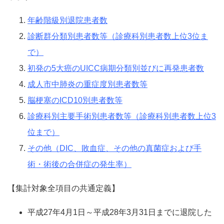
年齢階級別退院患者数
診断群分類別患者数等（診療科別患者数上位3位ま
で）
初発の5大癌のUICC病期分類別並びに再発患者数
成人市中肺炎の重症度別患者数等
脳梗塞のICD10別患者数等
診療科別主要手術別患者数等（診療科別患者数上位3
位まで）
その他（DIC、敗血症、その他の真菌症および手
術・術後の合併症の発生率）
【集計対象全項目の共通定義】
平成27年4月1日～平成28年3月31日までに退院した