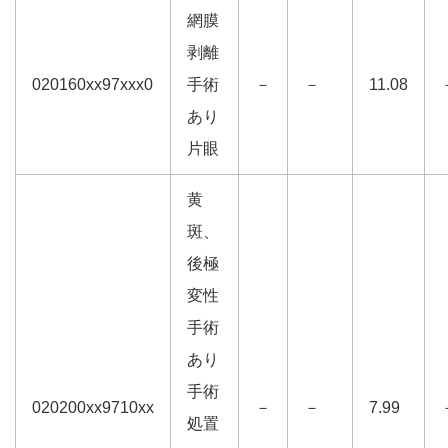
網膜
剥離
020160xx97xxx0
手術
－
－
11.08
あり
片眼
黄
斑、
後極
変性
手術
あり
手術
020200xx9710xx
－
－
7.99
処置