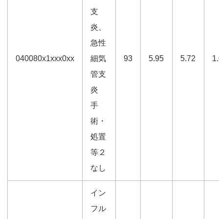
支
炎、
急性
040080x1xxx0xx
細気
93
5.95
5.72
1
管支
炎
手
術・
処置
等２
なし
イン
フル