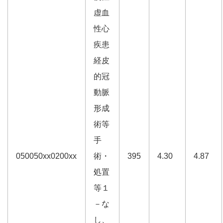
虚血
性心
疾患
経皮
的冠
動脈
形成
術等
手
050050xx0200xx
術・
395
4.30
4.87
処置
等１
－な
し、