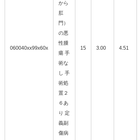
から
肛
門）
の悪
性腫
060040xx99x60x
15
3.00
4.51
瘍 手
術な
し 手
術処
置２
６あ
り 定
義副
傷病