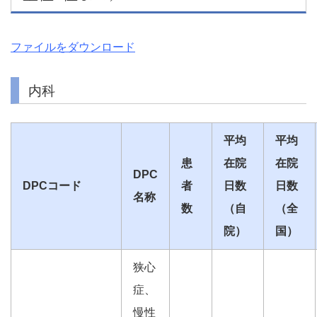
ファイルをダウンロード
内科
平均
平均
患
在院
在院
DPC
DPCコード
者
日数
日数
名称
数
（自
（全
院）
国）
狭心
症、
慢性