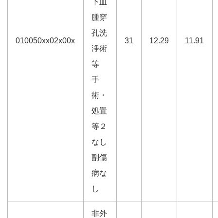
下血
腫穿
孔洗
010050xx02x00x
31
12.29
11.91
浄術
等
手
術・
処置
等２
なし
副傷
病な
し
非外