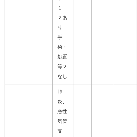
１,
２あ
り
手
術・
処置
等２
なし
肺
炎、
急性
気管
支