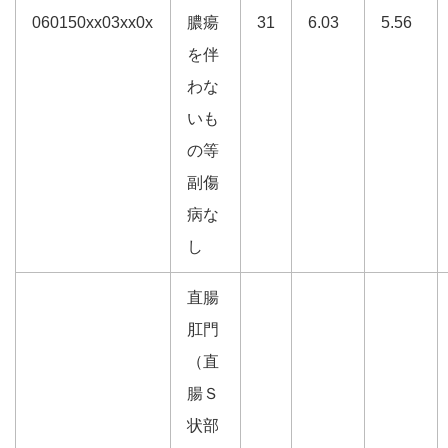
060150xx03xx0x
膿瘍
31
6.03
5.56
を伴
わな
いも
の等
副傷
病な
し
直腸
肛門
（直
腸Ｓ
状部