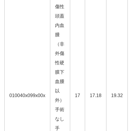
傷性
頭蓋
内血
腫
（非
外傷
性硬
膜下
血腫
以
010040x099x00x
17
17.18
19.32
外）
手術
なし
手