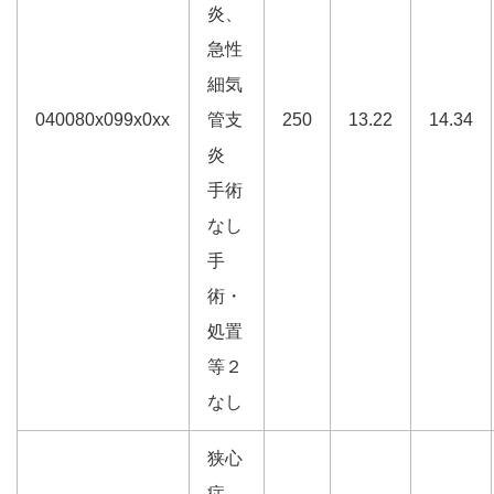
炎、
急性
細気
040080x099x0xx
管支
250
13.22
14.34
炎
手術
なし
手
術・
処置
等２
なし
狭心
症、