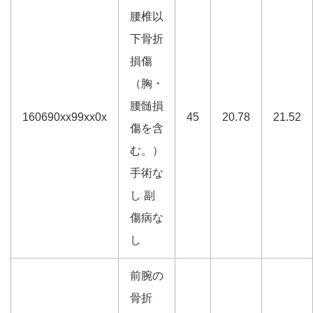
腰椎以
下骨折
損傷
（胸・
腰髄損
160690xx99xx0x
45
20.78
21.52
傷を含
む。）
手術な
し 副
傷病な
し
前腕の
骨折