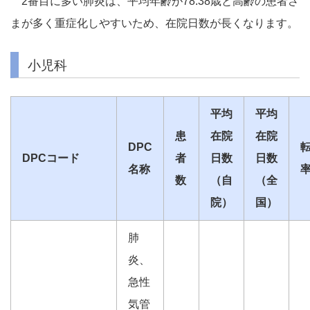
2番目に多い肺炎は、平均年齢が78.38歳と高齢の患者さ
まが多く重症化しやすいため、在院日数が長くなります。
小児科
平均
平均
患
在院
在院
DPC
DPCコード
者
日数
日数
名称
数
（自
（全
院）
国）
肺
炎、
急性
気管