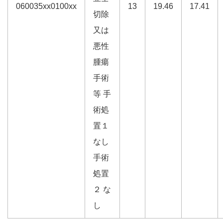
060035xx0100xx
13
19.46
17.41
切除
又は
悪性
腫瘍
手術
等 手
術処
置１
なし
手術
処置
２ な
し