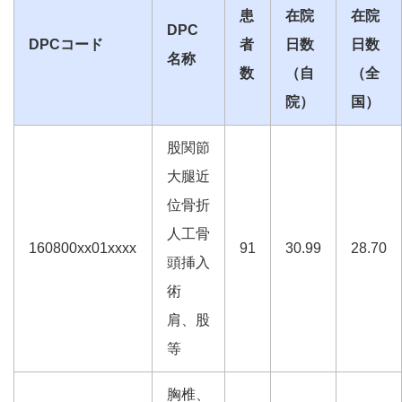
患
在院
在院
DPC
DPCコード
者
日数
日数
名称
数
（自
（全
院）
国）
股関節
大腿近
位骨折
人工骨
160800xx01xxxx
91
30.99
28.70
頭挿入
術
肩、股
等
胸椎、