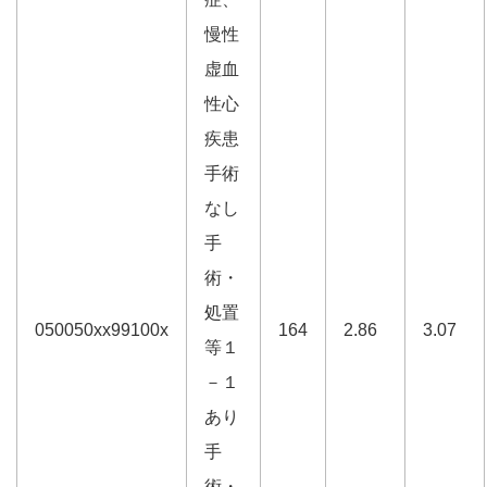
慢性
虚血
性心
疾患
手術
なし
手
術・
処置
050050xx99100x
164
2.86
3.07
等１
－１
あり
手
術・