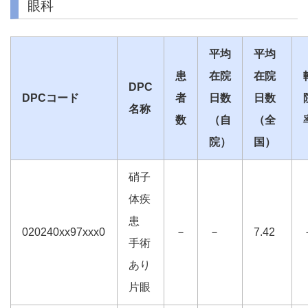
眼科
平均
平均
患
在院
在院
DPC
DPCコード
者
日数
日数
名称
数
（自
（全
院）
国）
硝子
体疾
患
020240xx97xxx0
－
－
7.42
手術
あり
片眼