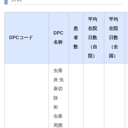
平均
平均
患
在院
在院
DPC
DPCコード
者
日数
日数
名称
数
（自
（全
院）
国）
虫垂
炎 虫
垂切
除
術
虫垂
周囲