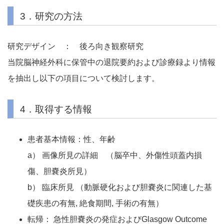
3．研究の方法
研究デザイン ： 後ろ向き観察研究
当院脳神経外科に保管中の退院要約および診療録より情報
を抽出し以下の項目について検討します。
4．取得する情報
患者基本情報：性、年齢
a） 画像所見の詳細 （脳卒中、外傷性頭蓋内損
傷、胆嚢炎所見）
b） 臨床所見 （動脈硬化および胆嚢炎に関連した基
礎疾患の有無, 絶食期間, 手術の有無）
転帰： 急性胆嚢炎の発症およびGlasgow Outcome