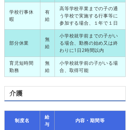
高等学校卒業までの子の通
学校行事休
有
う学校で実施する行事等に
暇
給
参加する場合、１年で１日
小学校就学前までの子がい
無
部分休業
る場合、勤務の始め又は終
給
わりに1日2時間以内
育児短時間
無
小学校就学前の子がいる場
勤務
給
合、取得可能
介護
給
制度名
内容・期間等
与