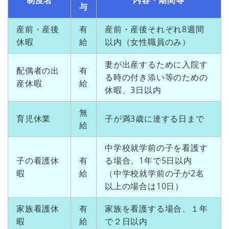
与
産前・産後
有
産前・産後それぞれ8週間
休暇
給
以内（女性職員のみ）
妻が出産するために入院す
配偶者の出
有
る時の付き添い等のための
産休暇
給
休暇、3日以内
無
育児休業
子が満3歳に達する日まで
給
中学校就学前の子を看護す
子の看護休
有
る場合、1年で5日以内
暇
給
（中学校就学前の子が2名
以上の場合は10日）
家族看護休
有
家族を看護する場合、１年
暇
給
で２日以内