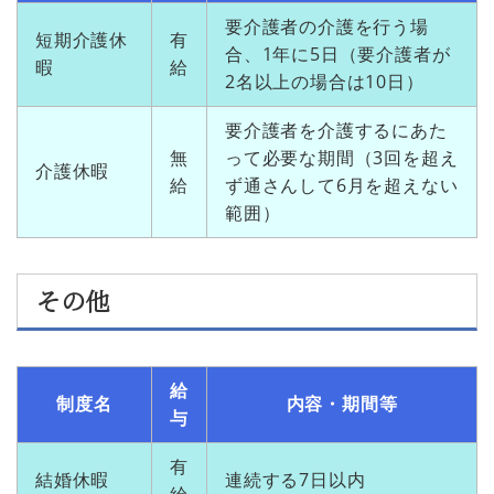
要介護者の介護を行う場
短期介護休
有
合、1年に5日（要介護者が
暇
給
2名以上の場合は10日）
要介護者を介護するにあた
無
って必要な期間（3回を超え
介護休暇
給
ず通さんして6月を超えない
範囲）
その他
給
制度名
内容・期間等
与
有
結婚休暇
連続する7日以内