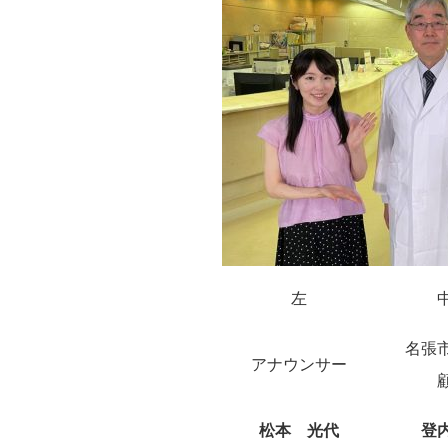
左
名張
アナウンサー
松本 光代
登