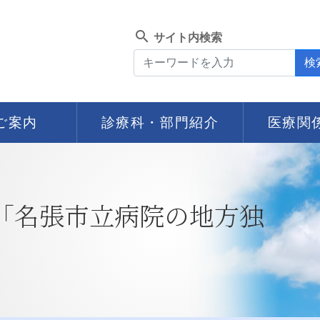
search
サイト内検索
検
ご案内
診療科・部門紹介
医療関
回「名張市立病院の地方独