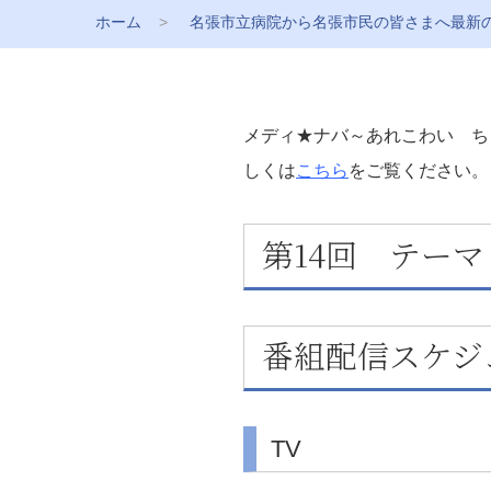
ホーム
名張市立病院から名張市民の皆さまへ最新
メディ★ナバ～あれこわい ち
しくは
こちら
をご覧ください。
第14回 テー
番組配信スケジ
TV