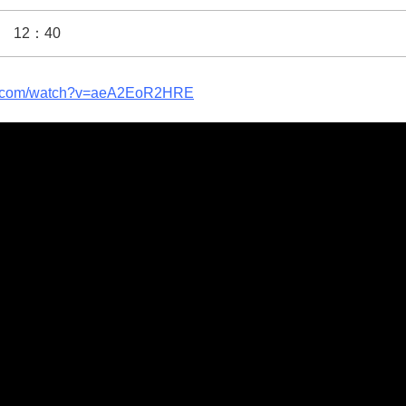
12：40
be.com/watch?v=aeA2EoR2HRE