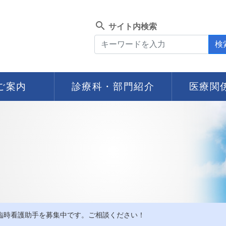
search
サイト内検索
検
ご案内
診療科・部門紹介
医療関
臨時看護助手を募集中です。ご相談ください！