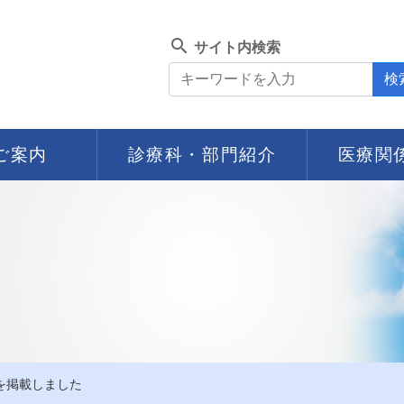
search
サイト内検索
検
ご案内
診療科・部門紹介
医療関
を掲載しました