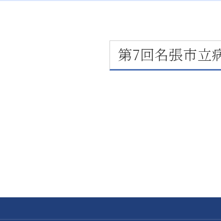
第7回名張市立