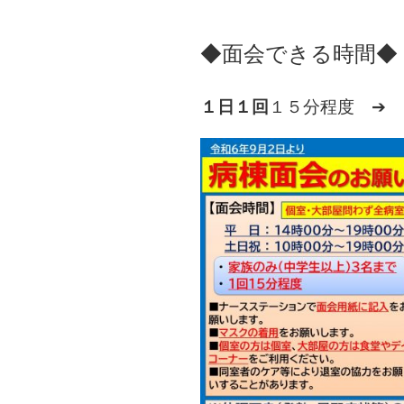
◆面会できる時間◆
１日１回
１５分程度 ➔