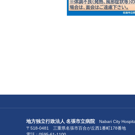
地方独立行政法人 名張市立病院
Nabari City Hospita
〒518-0481 三重県名張市百合が丘西1番町178番地
電話：0595-61-1100