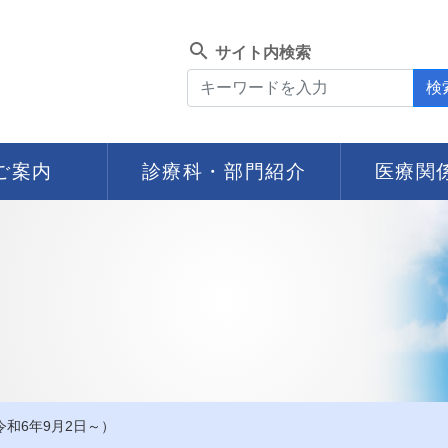
search
サイト内検索
検
ご案内
診療科・部門紹介
医療関
和6年9月2日～）