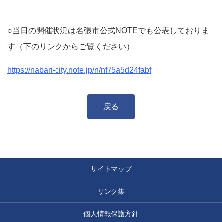
○当日の開催状況は名張市公式NOTEでも公表しておりま
す（下のリンクからご覧ください）
https://nabari-city.note.jp/n/nf75a5d24fabf
戻る
サイトマップ
リンク集
個人情報保護方針