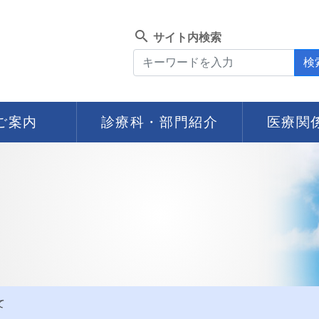
search
サイト内検索
検
ご案内
診療科・部門紹介
医療関
て