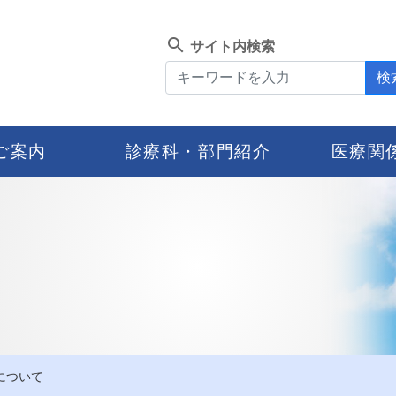
search
サイト内検索
検
ご案内
診療科・部門紹介
医療関
について