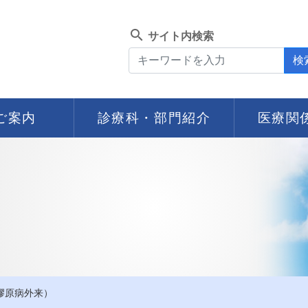
search
サイト内検索
検
ご案内
診療科・部門紹介
医療関
膠原病外来）