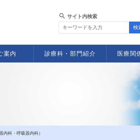
search
サイト内検索
検
ご案内
診療科・部門紹介
医療関
化器内科・呼吸器内科）