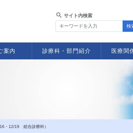
search
サイト内検索
検
ご案内
診療科・部門紹介
医療関
16・12/19 総合診療科）