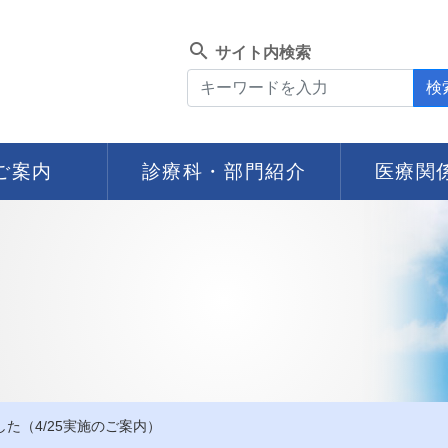
search
サイト内検索
検
ご案内
診療科・部門紹介
医療関
た（4/25実施のご案内）