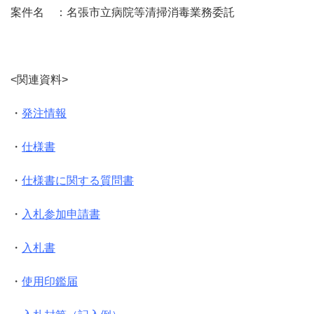
案件名 ：名張市立病院等清掃消毒業務委託
<関連資料>
・
発注情報
・
仕様書
・
仕様書に関する質問書
・
入札参加申請書
・
入札書
・
使用印鑑届