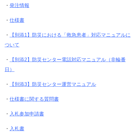
・
発注情報
・
仕様書
・
【別添1】防災における「救急患者」対応マニュアルに
ついて
・
【別添2】防災センター電話対応マニュアル（非輪番
日）
・
【別添3】防災センター運営マニュアル
・
仕様書に関する質問書
・
入札参加申請書
・
入札書