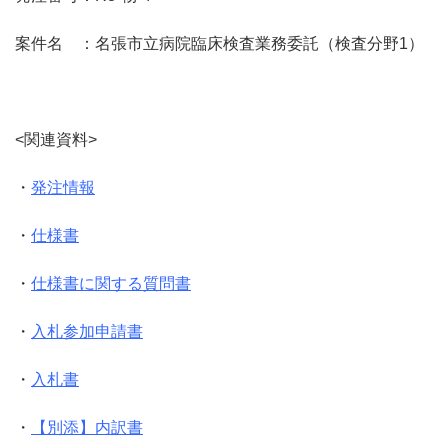
案件名 ：名張市立病院臨床検査業務委託（検査分野1）
<関連資料>
・
発注情報
・
仕様書
・
仕様書に関する質問書
・
入札参加申請書
・
入札書
・
【別添】内訳書