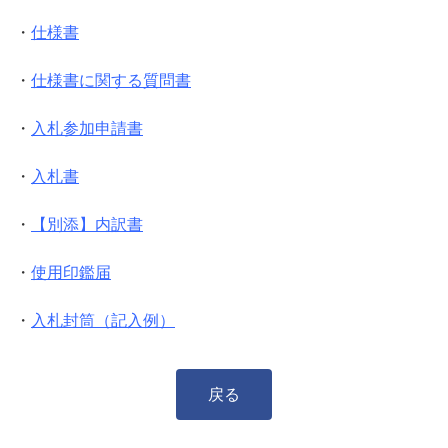
・
仕様書
・
仕様書に関する質問書
・
入札参加申請書
・
入札書
・
【別添】内訳書
・
使用印鑑届
・
入札封筒（記入例）
戻る