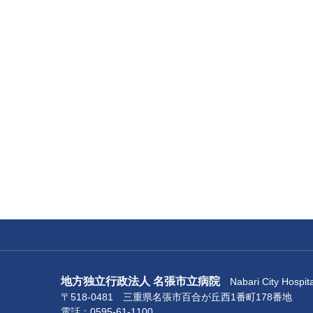
地方独立行政法人 名張市立病院
Nabari City Hospita
〒518-0481 三重県名張市百合が丘西1番町178番地
電話：0595-61-1100