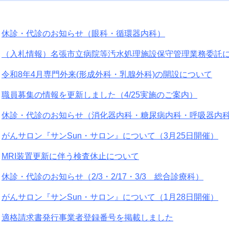
休診・代診のお知らせ（眼科・循環器内科）
（入札情報）名張市立病院等汚水処理施設保守管理業務委託
令和8年4月専門外来(形成外科・乳腺外科)の開設について
職員募集の情報を更新しました（4/25実施のご案内）
休診・代診のお知らせ（消化器内科・糖尿病内科・呼吸器内
がんサロン『サンSun・サロン』について（3月25日開催）
MRI装置更新に伴う検査休止について
休診・代診のお知らせ（2/3・2/17・3/3 総合診療科）
がんサロン『サンSun・サロン』について（1月28日開催）
適格請求書発行事業者登録番号を掲載しました