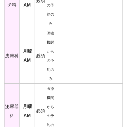
必須
チ科
AM
の予
約の
み
医療
機関
月曜
から
皮膚科
必須
AM
の予
約の
み
医療
機関
泌尿器
月曜
から
必須
科
AM
の予
約の