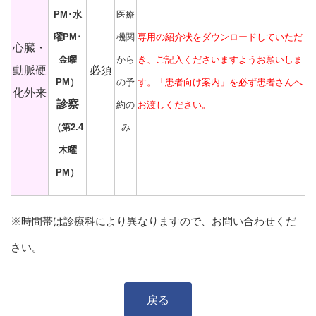
PM･水
医療
曜PM･
機関
専用の紹介状をダウンロードしていただ
心臓・
金曜
から
き、ご記入くださいますようお願いしま
動脈硬
必須
PM）
の予
す。「患者向け案内」を必ず患者さんへ
化外来
診察
約の
お渡しください。
（第2.4
み
木曜
PM）
※時間帯は診療科により異なりますので、お問い合わせくだ
さい。
戻る