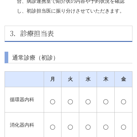
合、病診連携室で紹介状の内容や予約状況を確認
し、初診担当医に振り分けさせていただきます。
3．診療担当表
通常診療（初診）
月
火
水
木
金
循環器内科
◯
◯
◯
◯
◯
消化器内科
◯
◯
◯
◯
◯