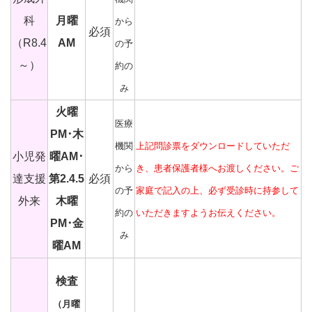
科
月曜
から
必須
（R8.4
AM
の予
～）
約の
み
火曜
医療
PM･木
機関
上記問診票をダウンロードしていただ
小児発
曜AM･
から
き、患者保護者様へお渡しください。ご
達支援
第2.4.5
必須
の予
家庭で記入の上、必ず受診時に持参して
外来
木曜
約の
いただきますようお伝えください。
PM･金
み
曜AM
検査
（月曜