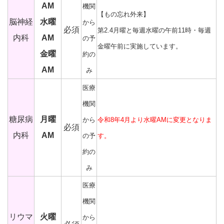
AM
機関
【もの忘れ外来】
脳神経
水曜
から
必須
第2.4月曜と毎週水曜の午前11時・毎週
内科
AM
の予
金曜午前に実施しています。
金曜
約の
AM
み
医療
機関
糖尿病
月曜
から
令和8年4月より水曜AMに変更となりま
必須
内科
AM
の予
す。
約の
み
医療
機関
リウマ
火曜
から