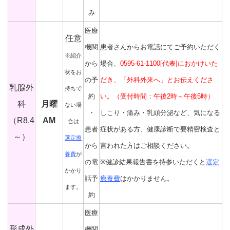
み
医療
任意
機関
患者さんからお電話にてご予約いただく
※紹介
から
場合、
0595-61-1100[代表]におかけいた
状をお
の予
だき、「外科外来へ」とお伝えくださ
乳腺外
持ちで
約
い。（
受付時間：午後2時～午後5時）
科
月曜
ない場
・
しこり・痛み・乳頭分泌など、気になる
（R8.4
AM
合は
患者
症状がある方、健康診断で要精密検査と
～）
選定療
から
言われた方はご相談ください。
養費
が
の電
※健診結果報告書を持参いただくと
選定
かかり
話予
療養費
はかかりません。
ます。
約
医療
形成外
機関