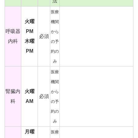
法
医療
火曜
機関
呼吸器
PM
から
必須
内科
木曜
の予
PM
約の
み
医療
機関
腎臓内
火曜
から
必須
科
AM
の予
約の
み
月曜
医療