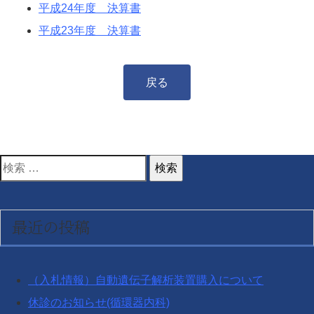
平成24年度 決算書
平成23年度 決算書
戻る
検
索
対
最近の投稿
象:
（入札情報）自動遺伝子解析装置購入について
休診のお知らせ(循環器内科)