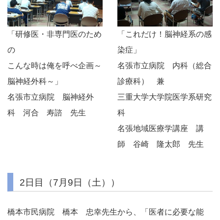
「研修医・非専門医のため
「これだけ！脳神経系の感
の
染症」
こんな時は俺を呼べ企画～
名張市立病院 内科（総合
脳神経外科～」
診療科） 兼
名張市立病院 脳神経外
三重大学大学院医学系研究
科 河合 寿諮 先生
科
名張地域医療学講座 講
師 谷崎 隆太郎 先生
2日目（7月9日（土））
橋本市民病院 橋本 忠幸先生から、「医者に必要な能