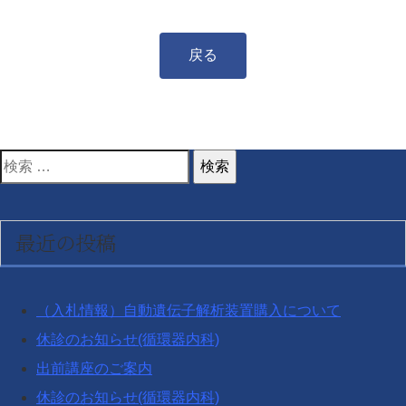
戻る
検
索
対
最近の投稿
象:
（入札情報）自動遺伝子解析装置購入について
休診のお知らせ(循環器内科)
出前講座のご案内
休診のお知らせ(循環器内科)