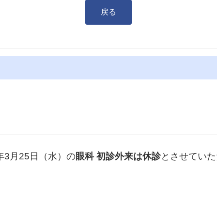
戻る
）
年3月25日（水）の
眼科
初診外来
は休診
とさせていた