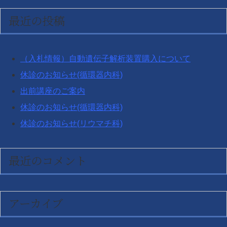
対
最近の投稿
象:
（入札情報）自動遺伝子解析装置購入について
休診のお知らせ(循環器内科)
出前講座のご案内
休診のお知らせ(循環器内科)
休診のお知らせ(リウマチ科)
最近のコメント
アーカイブ