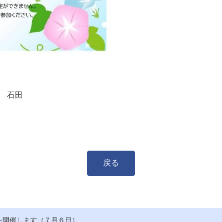
 石田
戻る
を開催します（７月６日）