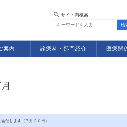
search
サイト内検索
検
ご案内
診療科・部門紹介
医療関
7月
を開催します（７月２０日）