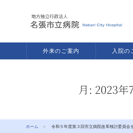
外来のご案内
入院の
月:
2023年
ホーム
令和５年度第３回市立病院改革検討委員会