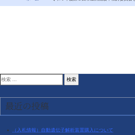
検
索
対
最近の投稿
象:
（入札情報）自動遺伝子解析装置購入について