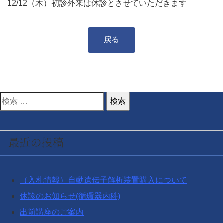
12/12（木）初診外来は休診とさせていただきます
戻る
検
索
対
最近の投稿
象:
（入札情報）自動遺伝子解析装置購入について
休診のお知らせ(循環器内科)
出前講座のご案内