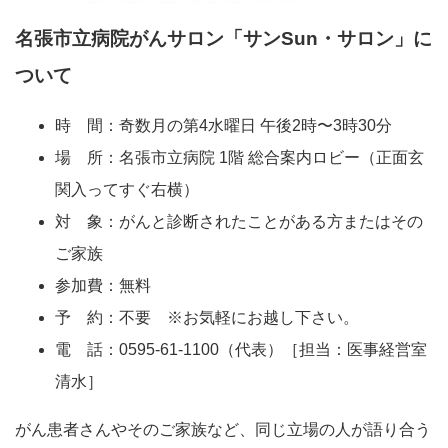
名張市立病院がんサロン「サンSun・サロン」に
ついて
時 間：奇数月の第4水曜日 午後2時〜3時30分
場 所：名張市立病院 1階 総合案内ロビー（正面玄
関入ってすぐ右横）
対 象：がんと診断されたことがある方またはその
ご家族
参加費：無料
予 約：不要 ※お気軽にお越し下さい。
電 話：0595-61-1100（代表）［担当：医事経営室
清水］
がん患者さんやそのご家族など、同じ立場の人が語り合う