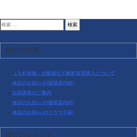
検
索
対
最近の投稿
象:
（入札情報）自動遺伝子解析装置購入について
休診のお知らせ(循環器内科)
出前講座のご案内
休診のお知らせ(循環器内科)
休診のお知らせ(リウマチ科)
最近のコメント