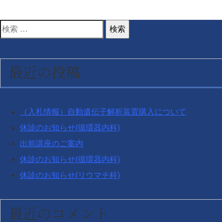
検
索
対
最近の投稿
象:
（入札情報）自動遺伝子解析装置購入について
休診のお知らせ(循環器内科)
出前講座のご案内
休診のお知らせ(循環器内科)
休診のお知らせ(リウマチ科)
最近のコメント