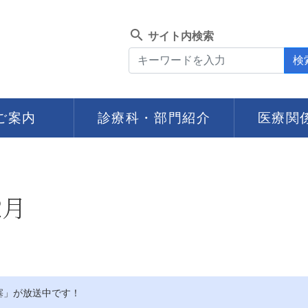
search
サイト内検索
検
ご案内
診療科・部門紹介
医療関
2月
塞」が放送中です！