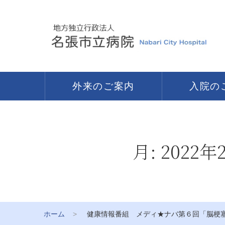
外来のご案内
入院の
月:
2022年
ホーム
健康情報番組 メディ★ナバ第６回「脳梗