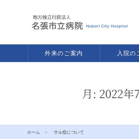
外来のご案内
入院の
月:
2022年
ホーム
サル痘について