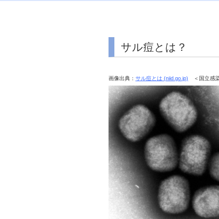
サル痘とは？
画像出典：
サル痘とは (niid.go.jp)
＜国立感染