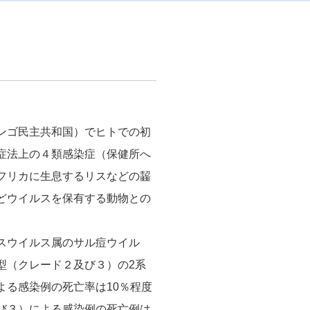
ンゴ民主共和国）でヒトでの初
症法上の４類感染症（保健所へ
フリカに生息するリスなどの齧
どウイルスを保有する動物との
スウイルス属のサル痘ウイル
型（クレード２及び３）の2系
よる感染例の死亡率は10％程度
び３）による感染例の死亡例は