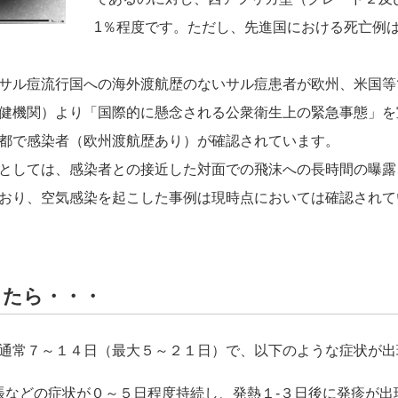
1％程度です。ただし、先進国における死亡例
サル痘流行国への海外渡航歴のないサル痘患者が欧州、米国等
健機関）より「国際的に懸念される公衆衛生上の緊急事態」を
都で感染者（欧州渡航歴あり）が確認されています。
としては、感染者との接近した対面での飛沫への長時間の曝露
おり、空気感染を起こした事例は現時点においては確認されて
したら・・・
通常７～１４日（最大５～２１日）で、以下のような症状が出
脹などの症状が０～５日程度持続し、発熱１-３日後に発疹が出