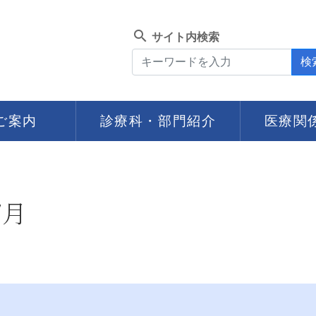
search
サイト内検索
検
ご案内
診療科・部門紹介
医療関
7月