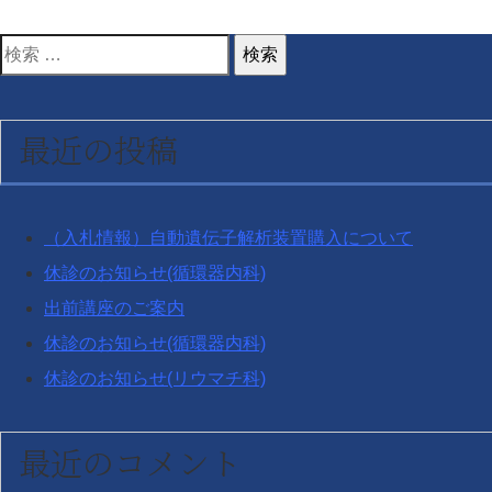
検
索
対
最近の投稿
象:
（入札情報）自動遺伝子解析装置購入について
休診のお知らせ(循環器内科)
出前講座のご案内
休診のお知らせ(循環器内科)
休診のお知らせ(リウマチ科)
最近のコメント