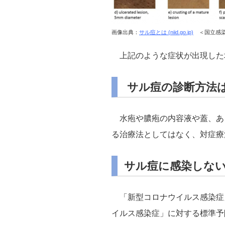
画像出典：
サル痘とは (niid.go.jp)
＜国立感染
上記のような症状が出現した
サル痘の診断方法
水疱や膿疱の内容液や蓋、ある
る治療法としてはなく、対症療
サル痘に感染しな
「新型コロナウイルス感染症
イルス感染症」に対する標準予