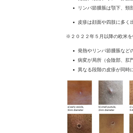
リンパ節腫脹は顎下、頸
皮疹は顔面や四肢に多く
※２０２２年５月以降の欧米を
発熱やリンパ節腫脹など
病変が局所（会陰部、肛
異なる段階の皮疹が同時