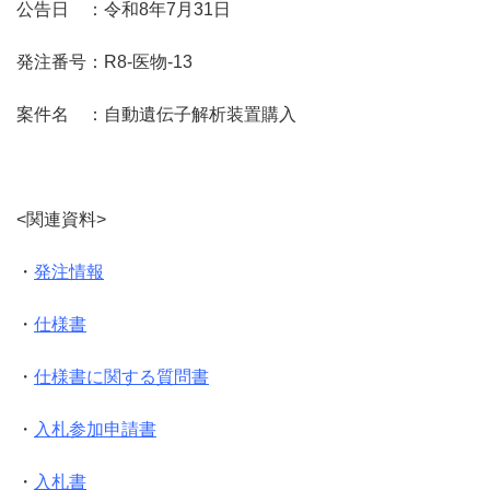
公告日 ：令和8年7月31日
発注番号：R8-医物-13
案件名 ：自動遺伝子解析装置購入
<関連資料>
・
発注情報
・
仕様書
・
仕様書に関する質問書
・
入札参加申請書
・
入札書