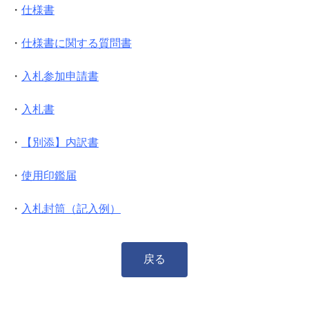
・
仕様書
・
仕様書に関する質問書
・
入札参加申請書
・
入札書
・
【別添】内訳書
・
使用印鑑届
・
入札封筒（記入例）
戻る