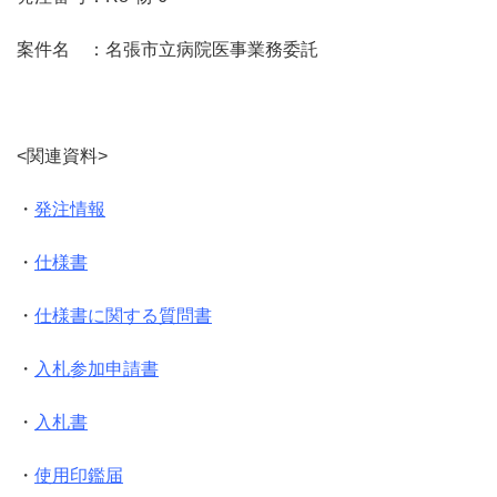
案件名 ：名張市立病院医事業務委託
<関連資料>
・
発注情報
・
仕様書
・
仕様書に関する質問書
・
入札参加申請書
・
入札書
・
使用印鑑届