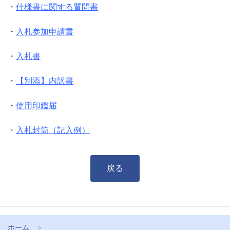
・
仕様書に関する質問書
・
入札参加申請書
・
入札書
・
【別添】内訳書
・
使用印鑑届
・
入札封筒（記入例）
戻る
ホーム