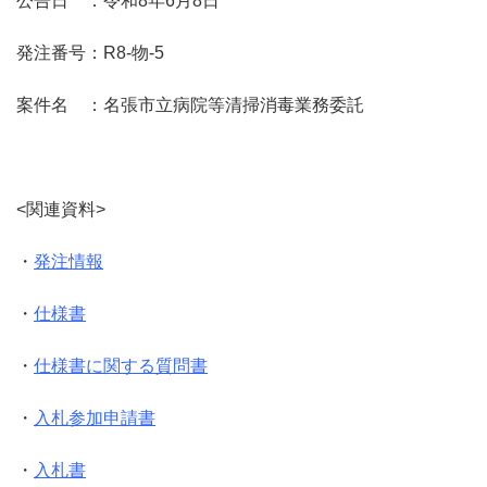
公告日 ：令和8年6月8日
発注番号：R8-物-5
案件名 ：名張市立病院等清掃消毒業務委託
<関連資料>
・
発注情報
・
仕様書
・
仕様書に関する質問書
・
入札参加申請書
・
入札書