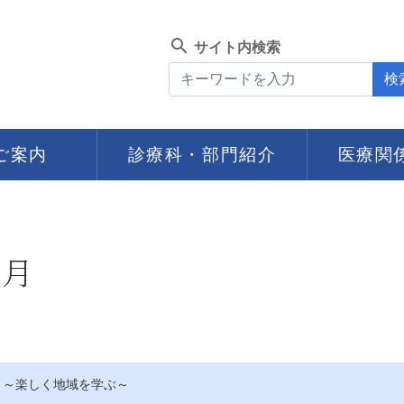
search
サイト内検索
検
ご案内
診療科・部門紹介
医療関
7月
 ～楽しく地域を学ぶ～