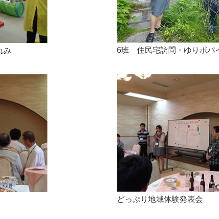
6班 住民宅訪問・ゆりポパ
れみ
どっぷり地域体験発表会