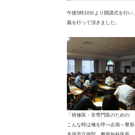
午後5時10分より開講式を行
義を行って頂きました。
「研修医・非専門医のための
こんな時は俺を呼べ企画～整形
名張市立病院 整形外科医長 