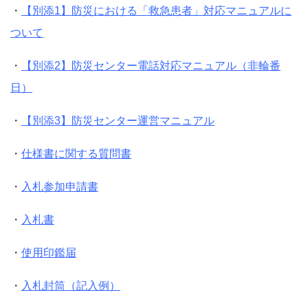
・
【別添1】防災における「救急患者」対応マニュアルに
ついて
・
【別添2】防災センター電話対応マニュアル（非輪番
日）
・
【別添3】防災センター運営マニュアル
・
仕様書に関する質問書
・
入札参加申請書
・
入札書
・
使用印鑑届
・
入札封筒（記入例）