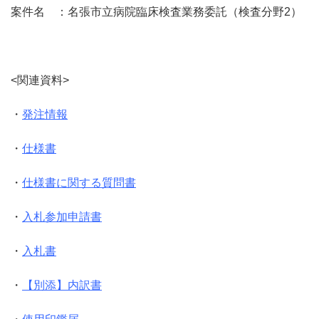
案件名 ：名張市立病院臨床検査業務委託（検査分野2）
<関連資料>
・
発注情報
・
仕様書
・
仕様書に関する質問書
・
入札参加申請書
・
入札書
・
【別添】内訳書