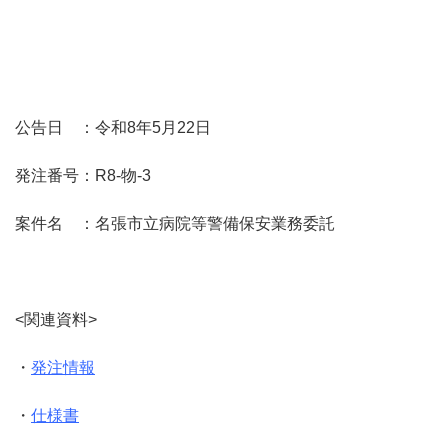
公告日 ：令和8年5月22日
発注番号：R8-物-3
案件名 ：名張市立病院等警備保安業務委託
<関連資料>
・
発注情報
・
仕様書