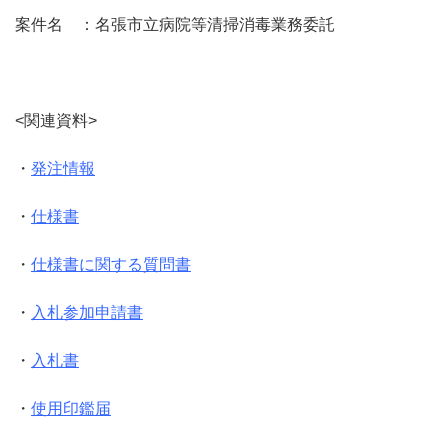
案件名 ：名張市立病院等清掃消毒業務委託
<関連資料>
・
発注情報
・
仕様書
・
仕様書に関する質問書
・
入札参加申請書
・
入札書
・
使用印鑑届