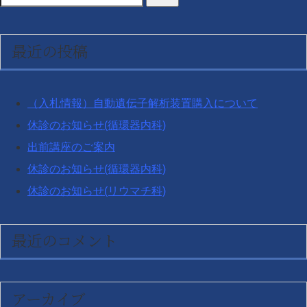
ペ
ー
索
ジ
対
最近の投稿
送
象:
り
（入札情報）自動遺伝子解析装置購入について
休診のお知らせ(循環器内科)
出前講座のご案内
休診のお知らせ(循環器内科)
休診のお知らせ(リウマチ科)
最近のコメント
アーカイブ