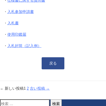
・
仕様書に関する質問書
・
入札参加申請書
・
入札書
・
使用印鑑届
・
入札封筒（記入例）
戻る
投
←
新しい
投稿
1
2
古い
投稿
→
稿
の
検