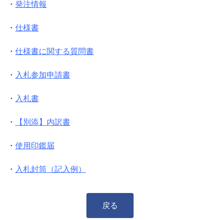
・
発注情報
・
仕様書
・
仕様書に関する質問書
・
入札参加申請書
・
入札書
・
【別添】内訳書
・
使用印鑑届
・
入札封筒（記入例）
戻る