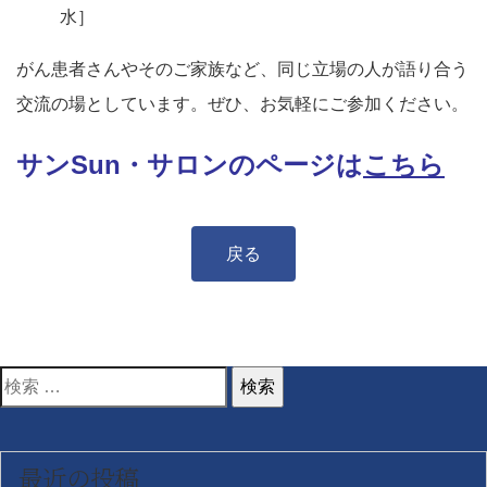
水］
がん患者さんやそのご家族など、同じ立場の人が語り合う
交流の場としています。ぜひ、お気軽にご参加ください。
サンSun・サロンのページは
こちら
戻る
検
索
対
最近の投稿
象: