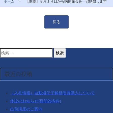
ホーム
【重要】８月１４日から病棟面会を一部制限します
戻る
検
索
対
最近の投稿
象:
（入札情報）自動遺伝子解析装置購入について
休診のお知らせ(循環器内科)
出前講座のご案内