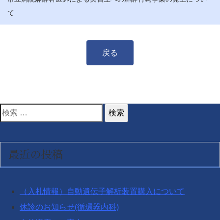
て
戻る
検
索
対
最近の投稿
象:
（入札情報）自動遺伝子解析装置購入について
休診のお知らせ(循環器内科)