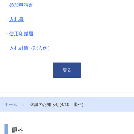
・
参加申請書
・
入札書
・
使用印鑑届
・
入札封筒（記入例）
戻る
ホーム
休診のお知らせ(4/10 眼科)
眼科