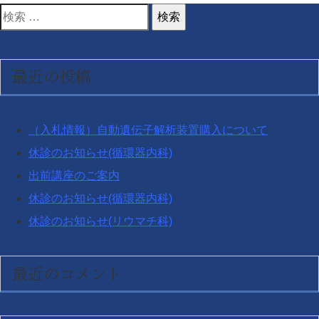
検
索
対
最近の投稿
象:
（入札情報）自動遺伝子解析装置購入について
休診のお知らせ(循環器内科)
出前講座のご案内
休診のお知らせ(循環器内科)
休診のお知らせ(リウマチ科)
最近のコメント