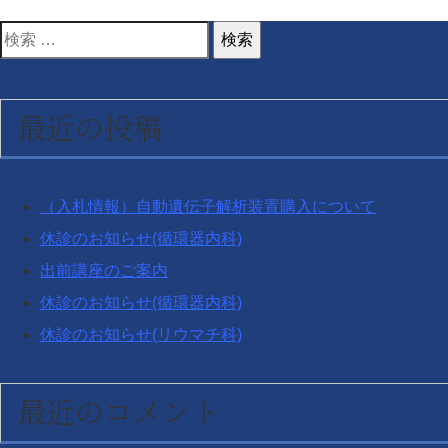
検
索
対
最近の投稿
象:
（入札情報）自動遺伝子解析装置購入について
休診のお知らせ(循環器内科)
出前講座のご案内
休診のお知らせ(循環器内科)
休診のお知らせ(リウマチ科)
最近のコメント