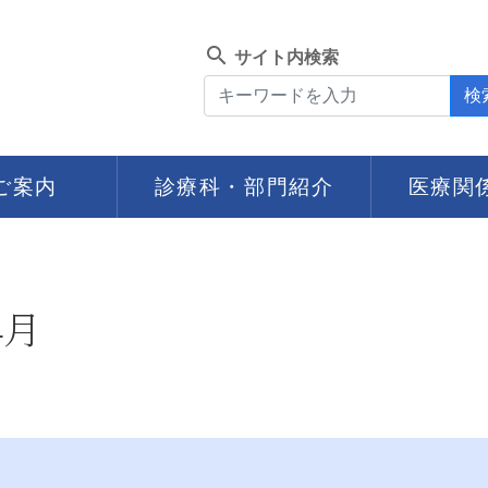
search
サイト内検索
検
ご案内
診療科・部門紹介
医療関
4月