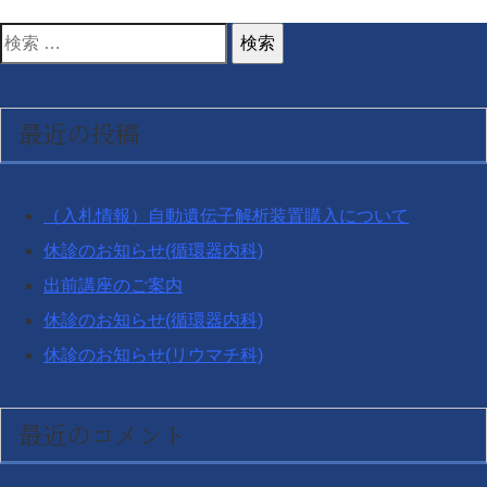
検
索
対
最近の投稿
象:
（入札情報）自動遺伝子解析装置購入について
休診のお知らせ(循環器内科)
出前講座のご案内
休診のお知らせ(循環器内科)
休診のお知らせ(リウマチ科)
最近のコメント