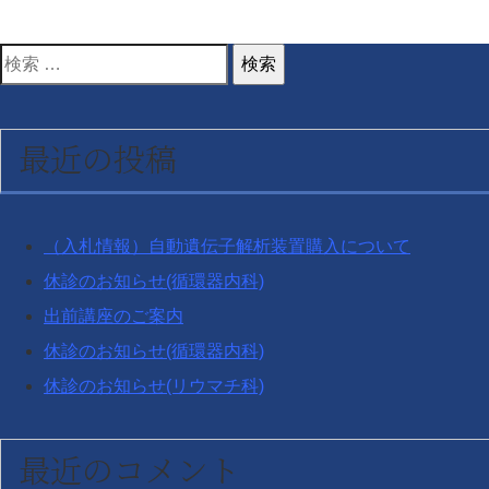
検
索
対
最近の投稿
象:
（入札情報）自動遺伝子解析装置購入について
休診のお知らせ(循環器内科)
出前講座のご案内
休診のお知らせ(循環器内科)
休診のお知らせ(リウマチ科)
最近のコメント