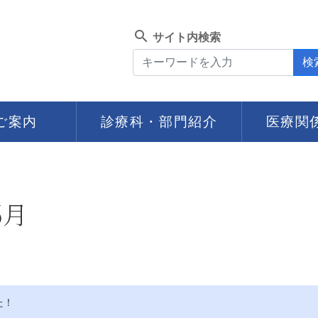
search
サイト内検索
検
ご案内
診療科・部門紹介
医療関
6月
た！