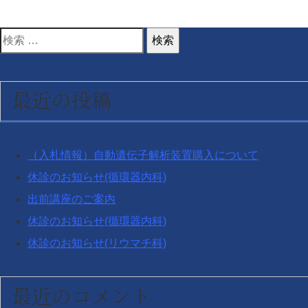
検
索
対
最近の投稿
象:
（入札情報）自動遺伝子解析装置購入について
休診のお知らせ(循環器内科)
出前講座のご案内
休診のお知らせ(循環器内科)
休診のお知らせ(リウマチ科)
最近のコメント